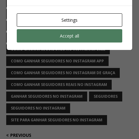
APP PARA GANHAR SEGUIDORES NO INSTAGRAM
COMO GANHAR SEGUIDORES
Settings
COMO GANHAR SEGUIDORES BRASILEIROS NO INSTAGRAM
Accept all
COMO GANHAR SEGUIDORES NO INSTAGRAM
COMO GANHAR SEGUIDORES NO INSTAGRAM 2022
COMO GANHAR SEGUIDORES NO INSTAGRAM APP
COMO GANHAR SEGUIDORES NO INSTAGRAM DE GRAÇA
COMO GANHAR SEGUIDORES REAIS NO INSTAGRAM
GANHAR SEGUIDORES NO INSTAGRAM
SEGUIDORES
SEGUIDORES NO INSTAGRAM
SITE PARA GANHAR SEGUIDORES NO INSTAGRAM
PREVIOUS