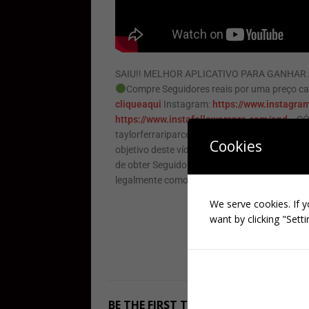
SAIU!! MELHOR APLICATIVO PARA GANHAR 
Compre Seguidores reais por uma preço 
cliqueaqui
Instagram:
https://www.instagra
https://www.instafollowerspro.com/and…
CÓ
taylorferrariparceria@gmail.com Este vídeo
Cookies
objetivo deste vídeo é totalmente informativ
de obter Seguidores de forma legal, segura e
legalmente como crescer no Instagram em 2
We serve cookies. If y
want by clicking "Setti
BE THE FIRST TO COMMENT