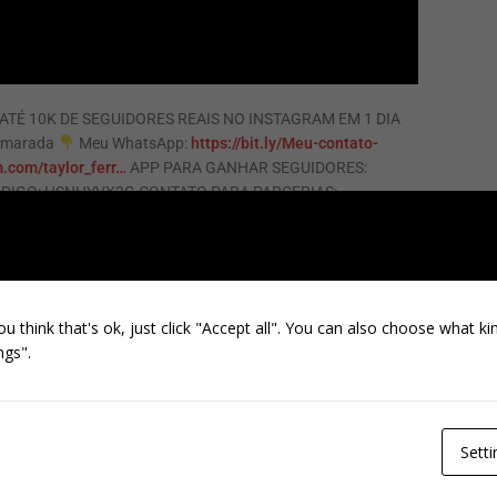
ATÉ 10K DE SEGUIDORES REAIS NO INSTAGRAM EM 1 DIA
camarada
Meu WhatsApp:
https://bit.ly/Meu-contato-
m.com/taylor_ferr…
APP PARA GANHAR SEGUIDORES:
DIGO: HSNHYVX2G CONTATO PARA PARCERIAS:
 está de acordo com os padrões da comunidade do YouTube. O
o, com o objetivo de informar os espectadores sobre as formas
 REAL. este vídeo tem como objetivo apenas mostrar
021
ou think that's ok, just click "Accept all". You can also choose what k
ngs".
NEXT
SAIU APP! COMO GANHAR SEGUIDORES NO
INSTAGRAM! (ATÉ 5K TODO DIA DE GRAÇA 2022)
Setti