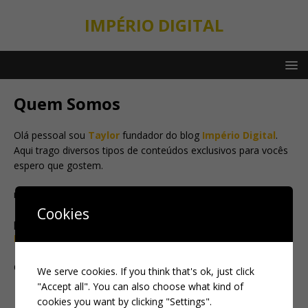
IMPÉRIO DIGITAL
Quem Somos
Olá pessoal sou
Taylor
fundador do blog
Império Digital
.
Aqui trago diversos tipos de conteúdos exclusivos para vocês
espero que gostem.
nosso site e 100% gratuito
Cookies
para melhor experiencia temos Pagina de
Politicas de
Privacidade
e
Termos De Uso.
Quer entra em contato com o dono do blog clique.
AQUI
We serve cookies. If you think that's ok, just click
"Accept all". You can also choose what kind of
cookies you want by clicking "Settings".