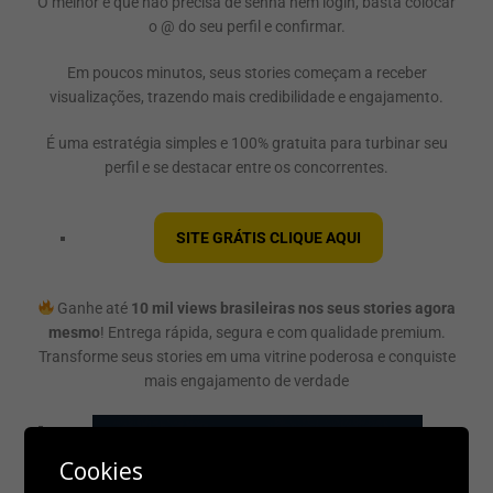
O melhor é que não precisa de senha nem login, basta colocar
o @ do seu perfil e confirmar.
Em poucos minutos, seus stories começam a receber
visualizações, trazendo mais credibilidade e engajamento.
É uma estratégia simples e 100% gratuita para turbinar seu
perfil e se destacar entre os concorrentes.
SITE GRÁTIS CLIQUE AQUI
Ganhe até
10 mil views brasileiras nos seus stories agora
mesmo
! Entrega rápida, segura e com qualidade premium.
Transforme seus stories em uma vitrine poderosa e conquiste
mais engajamento de verdade
Cookies