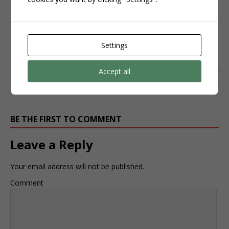
SITE ACESSAR
PREVIOUS
Settings
Seguidores e Curtidas TIKTOK
Accept all
NEXT
VIEWS STORIES DO INSTAGRAM GRÁTIS!
BE THE FIRST TO COMMENT
Leave a Reply
Your email address will not be published.
Comment