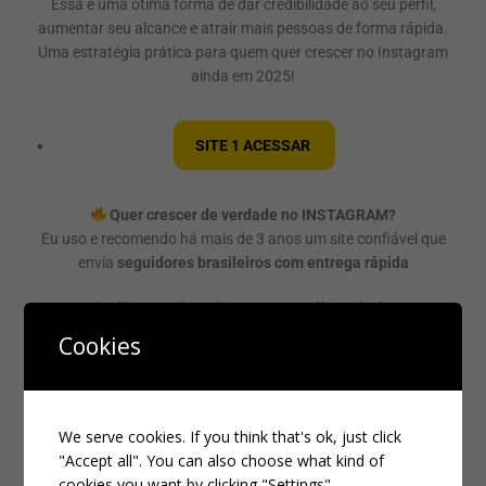
Essa é uma ótima forma de dar credibilidade ao seu perfil,
aumentar seu alcance e atrair mais pessoas de forma rápida.
Uma estratégia prática para quem quer crescer no Instagram
ainda em 2025!
SITE 1 ACESSAR
Quer crescer de verdade no INSTAGRAM?
Eu uso e recomendo há mais de 3 anos um site confiável que
envia
seguidores brasileiros com entrega rápida
Clique aqui e veja os pacotes disponíveis:
Cookies
Aproveite enquanto os bônus estão ativos e faça seu perfil
decolar!
We serve cookies. If you think that's ok, just click
"Accept all". You can also choose what kind of
cookies you want by clicking "Settings".