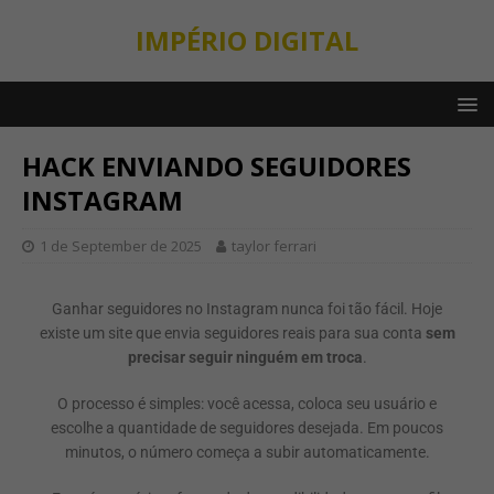
IMPÉRIO DIGITAL
HACK ENVIANDO SEGUIDORES
INSTAGRAM
1 de September de 2025
taylor ferrari
Ganhar seguidores no Instagram nunca foi tão fácil. Hoje
existe um site que envia seguidores reais para sua conta
sem
precisar seguir ninguém em troca
.
O processo é simples: você acessa, coloca seu usuário e
escolhe a quantidade de seguidores desejada. Em poucos
minutos, o número começa a subir automaticamente.