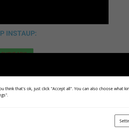
P INSTAUP:
CLIQUE AQUI
RA ADQUIRIR SEGUIDORES E
CURTIDAS:
ou think that's ok, just click "Accept all". You can also choose what k
ngs".
CLIQUE AQUI
NEXT
Likes
Setti