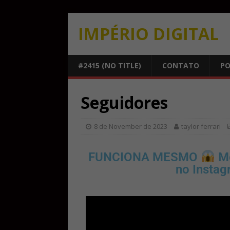
IMPÉRIO DIGITAL
#2415 (NO TITLE)
CONTATO
PO
Seguidores
8 de November de 2023
taylor ferrari
FUNCIONA MESMO
Me
no Instag