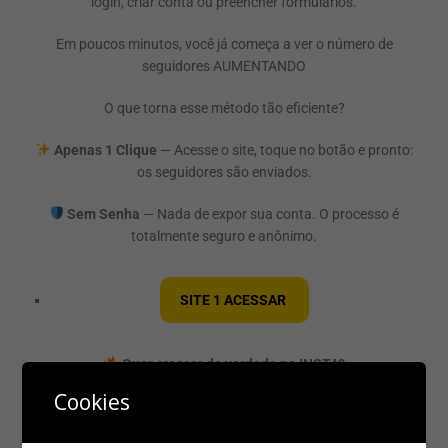
login, criar conta ou preencher formulários.
Em poucos minutos, você já começa a ver o número de
seguidores AUMENTANDO
O que torna esse método tão eficiente?
Apenas 1 Clique
— Acesse o site, toque no botão e pronto:
os seguidores são enviados.
Sem Senha
— Nada de expor sua conta. O processo é
totalmente seguro e anônimo.
SITE 1 ACESSAR
Quer crescer de verdade no INSTA?
Eu uso e recomendo há mais de 2 anos um site confiável que
Cookies
envia
seguidores brasileiros com entrega rápida