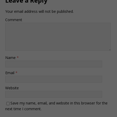
Leave a Reply
Your email address will not be published.
Comment
Name
*
Email
*
Website
Save my name, email, and website in this browser for the
next time I comment.