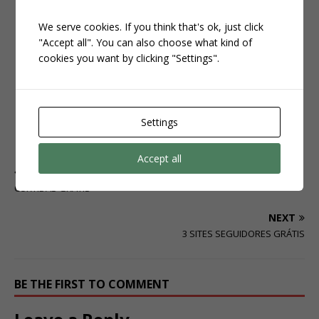
Clique aqui e veja os pacotes disponíveis:
We serve cookies. If you think that's ok, just click
Aproveite enquanto os bônus estão ativos e faça seu perfil
"Accept all". You can also choose what kind of
decolar!
cookies you want by clicking "Settings".
Settings
SITE ACESSAR
Accept all
PREVIOUS
CURTIDAS GRÁTIS
NEXT
3 SITES SEGUIDORES GRÁTIS
BE THE FIRST TO COMMENT