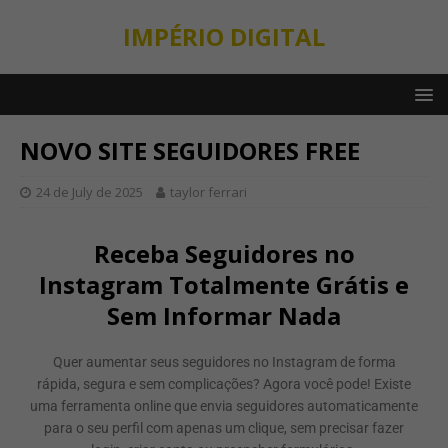
IMPÉRIO DIGITAL
NOVO SITE SEGUIDORES FREE
24 de July de 2025
taylor ferrari
Receba Seguidores no
Instagram Totalmente Grátis e
Sem Informar Nada
Quer aumentar seus seguidores no Instagram de forma
rápida, segura e sem complicações? Agora você pode! Existe
uma ferramenta online que envia seguidores automaticamente
para o seu perfil com apenas um clique, sem precisar fazer