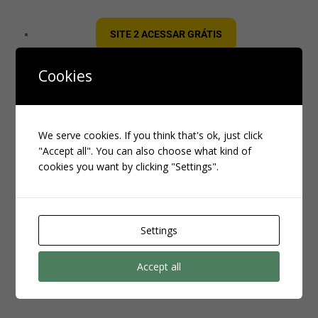
SITE 2 ACESSAR GRÁTIS
Cookies
SITE 3 ACESSAR GRÁTIS
We serve cookies. If you think that's ok, just click
"Accept all". You can also choose what kind of
cookies you want by clicking "Settings".
Quer crescer de verdade no Instagram?
Eu uso e recomendo há mais de 2 anos um site confiável que
envia
seguidores brasileiros com entrega rápida
Settings
Clique aqui e veja os pacotes disponíveis:
Accept all
Aproveite enquanto os bônus estão ativos e faça seu perfil
decolar!