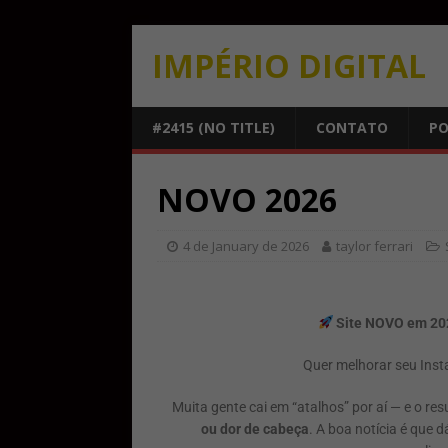
IMPÉRIO DIGITAL
#2415 (NO TITLE)
CONTATO
PO
NOVO 2026
4 de January de 2026
taylor ferrari
Site NOVO em 202
Quer melhorar seu Inst
Muita gente cai em “atalhos” por aí — e o r
ou dor de cabeça
. A boa notícia é que 