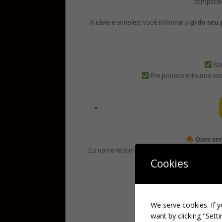
complicad
A ideia é simples: você informa o
@ do seu p
Se
Em poucos minutos você
Quer cr
Eu uso e recomendo há mais de 3 anos um si
Cookies
Clique aqui 
Aproveite enquanto os bô
We serve cookies. If y
want by clicking "Setti