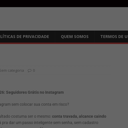
LÍTICAS DE PRIVACIDADE
QUEM SOMOS
TERMOS DE U
Sem categoria
0
6: Seguidores Grátis no Instagram
agram sem colocar sua conta em risco?
esultado costuma ser o mesmo:
conta travada, alcance caindo
dá pra dar um passo inteligente sem senha, sem cadastro