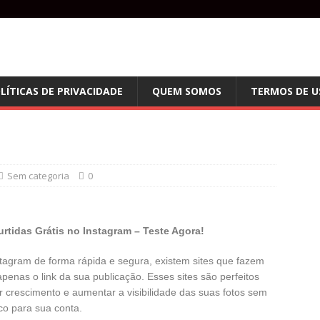
LÍTICAS DE PRIVACIDADE
QUEM SOMOS
TERMOS DE U
Sem categoria
0
rtidas Grátis no Instagram – Teste Agora!
stagram de forma rápida e segura, existem sites que fazem
penas o link da sua publicação. Esses sites são perfeitos
 crescimento e aumentar a visibilidade das suas fotos sem
sco para sua conta.