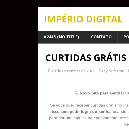
IMPÉRIO DIGITAL
#2415 (NO TITLE)
CONTATO
PO
CURTIDAS GRÁTIS
23 de December de 2025
taylor ferrari
🚀
Novo Site para Ganhar Cu
Se você quer receber curtidas grátis no In
isso
sem pedir login ou senha
, usando a
para dar um impulso no engajamento, testar
ri