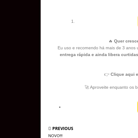
🔥
Quer cresc
Eu uso e recomendo há mais de 3 anos u
entrega rápida e ainda libera curti
👉
Clique aqui 
🚀 Aproveite enquanto os bô
PREVIOUS
NOVO!!!