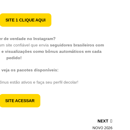
SITE 1 CLIQUE AQUI
er de verdade no Instagram?
m site confiável que envia
seguidores brasileiros com
das e visualizações como bônus automáticos em cada
pedido!
e veja os pacotes disponíveis:
nus estão ativos e faça seu perfil decolar!
SITE ACESSAR
NEXT
NOVO 2026