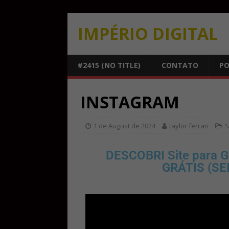
IMPÉRIO DIGITAL
#2415 (NO TITLE)
CONTATO
PO
INSTAGRAM
1 de August de 2024
taylor ferrari
S
DESCOBRI Site para G
GRÁTIS (S