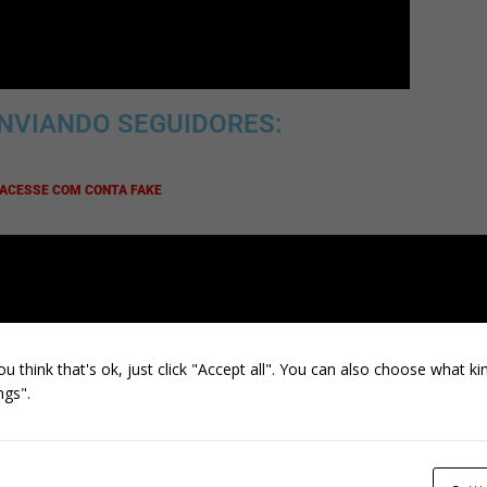
ENVIANDO SEGUIDORES:
 ACESSE COM CONTA FAKE
CLIQUE AQUI
ARA ADQUIRIR SEGUIDORES
ASILEIROS:
ou think that's ok, just click "Accept all". You can also choose what k
ngs".
CLIQUE AQUI
NEXT