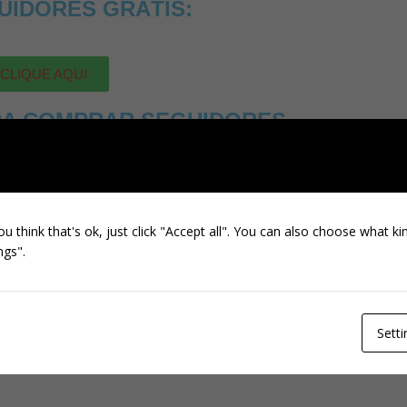
UIDORES GRÁTIS:
CLIQUE AQUI
RA COMPRAR SEGUIDORES
OS DE QUALIDADE:
CLIQUE AQUI
ou think that's ok, just click "Accept all". You can also choose what k
NEXT
ngs".
Elementor #508
Setti