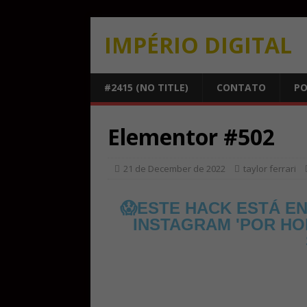
IMPÉRIO DIGITAL
#2415 (NO TITLE)
CONTATO
PO
Elementor #502
21 de December de 2022
taylor ferrari
😱ESTE HACK ESTÁ EN
INSTAGRAM 'POR HO