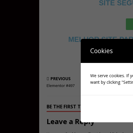
SITE SEG
MELHOR SITE PA
BRASILEIR
Cookies
We serve cookies. If y
PREVIOUS
want by clicking "Setti
Elementor #497
BE THE FIRST TO COMMENT
Leave a Reply