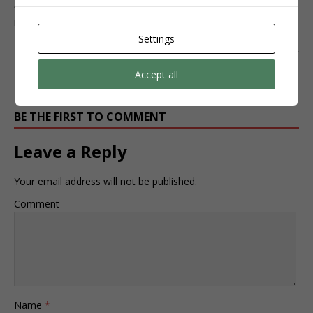
PREVIOUS
Elementor #418
Settings
NEXT
Elementor #431
Accept all
BE THE FIRST TO COMMENT
Leave a Reply
Your email address will not be published.
Comment
Name
*