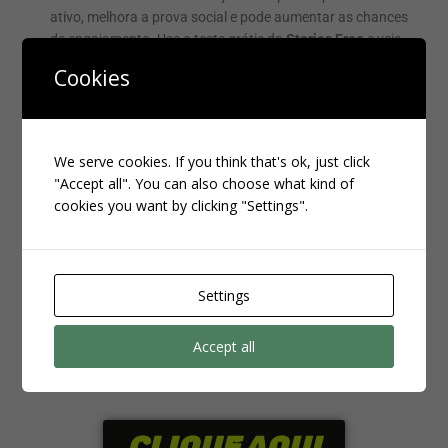
ativo, melhora a prova social e pode aumentar as chances
de engajamento. Use o teste grátis da
Stories Free
e veja
como é simples dar mais destaque aos seus stories no
Cookies
Instagram.
SITE GRÁTIS
We serve cookies. If you think that's ok, just click
"Accept all". You can also choose what kind of
cookies you want by clicking "Settings".
Quer crescer de verdade no INSTA?
Eu uso e recomendo há mais de 3 anos um site confiável que
envia
seguidores brasileiros com entrega rápida
Settings
Clique aqui e veja os pacotes disponíveis:
Accept all
Aproveite enquanto os bônus estão ativos e faça seu
perfil decolar!
CLIQUE AQUI