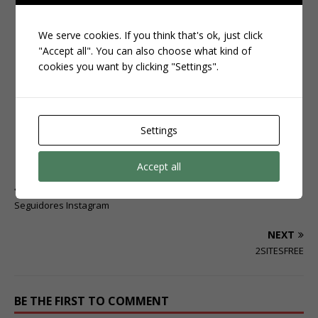
Eu uso e recomendo há mais de 3 anos um site confiável que
envia
seguidores brasileiros com entrega rápida
We serve cookies. If you think that's ok, just click
"Accept all". You can also choose what kind of
Clique aqui e veja os pacotes disponíveis:
cookies you want by clicking "Settings".
Aproveite enquanto os bônus estão ativos e faça seu
perfil decolar!
Settings
CLIQUE AQUI
Accept all
PREVIOUS
Seguidores Instagram
NEXT
2SITESFREE
BE THE FIRST TO COMMENT