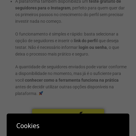
A plataforma também disponibiliza um
teste gratuito de
seguidores para o Instagram
, perfeito para quem quer dar
os primeiros passos no crescimento do perfil sem precisar
investir nada no começo.
O funcionamento é simples e rápido: basta selecionar a
opção de seguidores e inserir o
link do perfil
que deseja
testar. Não é necessário informar
login ou senha
, o que
deixa o processo mais prático e seguro.
A quantidade de seguidores enviados pode variar conforme
a disponibilidade no momento, mas já é o suficiente para
você
conhecer como a ferramenta funciona na prática
antes de decidir utilizar outras opções disponíveis na
plataforma.
SITE GRÁTIS
Cookies
Quer crescer de verdade no INSTA?