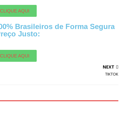
CLIQUE AQUI
00% Brasileiros de Forma Segura
Preço Justo:
CLIQUE AQUI
NEXT
TIKTOK