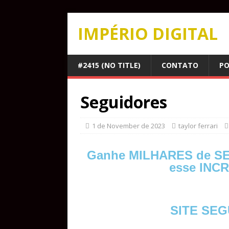
IMPÉRIO DIGITAL
#2415 (NO TITLE)
CONTATO
PO
Seguidores
1 de November de 2023
taylor ferrari
Ganhe MILHARES de S
esse INC
SITE SEG