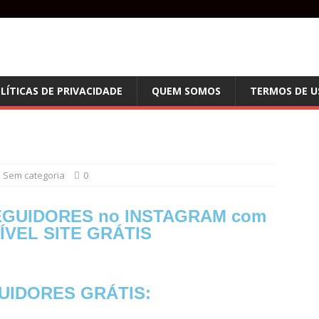
LÍTICAS DE PRIVACIDADE
QUEM SOMOS
TERMOS DE U
Sem categoria
0
EGUIDORES no INSTAGRAM com
RÍVEL SITE GRÁTIS
UIDORES GRÁTIS: