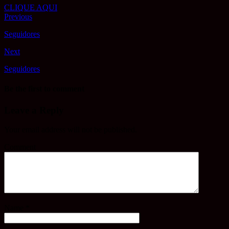
CLIQUE AQUI
Previous
Necessary
These
Seguidores
cookies are
not
Next
optional.
They are
Seguidores
needed for
the website
Be the first to comment
to
function.
Leave a Reply
Your email address will not be published.
Statistics
In order for
Comment
us to
improve the
website's
functionality
and
structure,
Name
*
based on
how the
website is