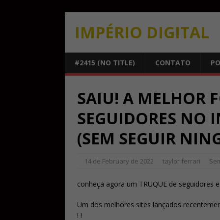
IMPÉRIO DIGITAL
#2415 (NO TITLE)
CONTATO
PO
SAIU! A MELHOR
SEGUIDORES NO 
(SEM SEGUIR NIN
14 de February de 2022
taylor ferrari
Sem
conheça agora um TRUQUE de seguidores e 
Um dos melhores sites lançados recentement
! !