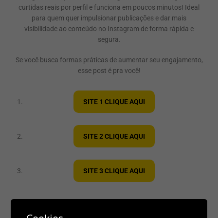
curtidas reais por perfil e funciona em poucos minutos! Ideal
para quem quer impulsionar publicações e dar mais
visibilidade ao conteúdo no Instagram de forma rápida e
segura.
Se você busca formas práticas de aumentar seu engajamento,
esse post é pra você!
SITE 1 CLIQUE AQUI
SITE 2 CLIQUE AQUI
SITE 3 CLIQUE AQUI