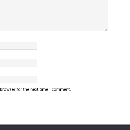
 browser for the next time I comment.