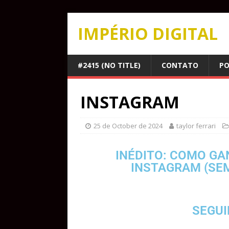
IMPÉRIO DIGITAL
#2415 (NO TITLE)
CONTATO
PO
INSTAGRAM
25 de October de 2024
taylor ferrari
INÉDITO: COMO GA
INSTAGRAM (SEM
SEGUI