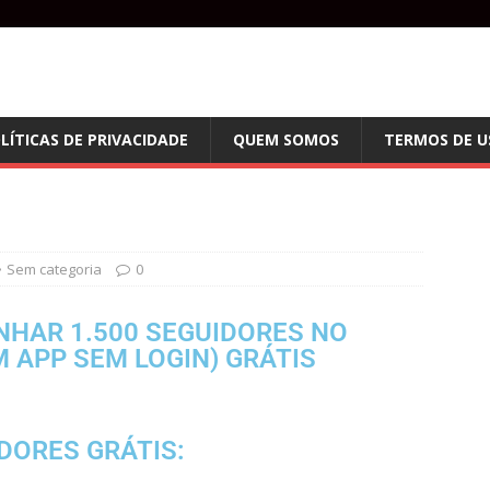
LÍTICAS DE PRIVACIDADE
QUEM SOMOS
TERMOS DE U
Sem categoria
0
NHAR 1.500 SEGUIDORES NO
 APP SEM LOGIN) GRÁTIS
DORES GRÁTIS: