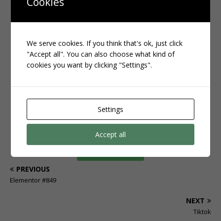
Cookies
SITE 3 CLIQUE AQUI
SITE 4 CLIQUE AQUI
We serve cookies. If you think that's ok, just click
"Accept all". You can also choose what kind of
cookies you want by clicking "Settings".
SITE 5 CLIQUE AQUI
MELHOR SITE PARA ADQUIRIR
SEGUIDORES BRASILEIROS
Settings
DE QUALIDADE:
Accept all
CLIQUE AQUI
PREVIOUS
Elementor #849
NEXT
Tiktok