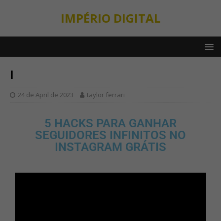
IMPÉRIO DIGITAL
I
24 de April de 2023
taylor ferrari
5 HACKS PARA GANHAR
SEGUIDORES INFINITOS NO
INSTAGRAM GRÁTIS