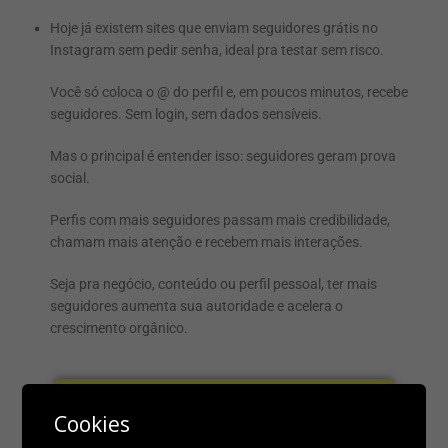
Hoje já existem sites que enviam seguidores grátis no
Instagram sem pedir senha, ideal pra testar sem risco.
Você só coloca o @ do perfil e, em poucos minutos, recebe
seguidores. Sem login, sem dados sensíveis.
Mas o principal é entender isso: seguidores geram prova
social.
Perfis com mais seguidores passam mais credibilidade,
chamam mais atenção e recebem mais interações.
Seja pra negócio, conteúdo ou perfil pessoal, ter mais
seguidores aumenta sua autoridade e acelera o
crescimento orgânico.
SITE 1 CLIQUE AQUI
Cookies