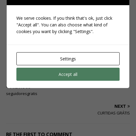
Quer crescer de verdade no INSTA?
Eu uso e recomendo há mais de 3 anos um site confiável que
We serve cookies. If you think that's ok, just click
envia
seguidores brasileiros com entrega rápida
"Accept all". You can also choose what kind of
Clique aqui e veja os pacotes disponíveis:
cookies you want by clicking "Settings".
Aproveite enquanto os bônus estão ativos e faça seu
perfil decolar!
Settings
CLIQUE AQUI
Accept all
PREVIOUS
seguidoresgratis
NEXT
CURTIDAS GRÁTIS
BE THE FIRST TO COMMENT