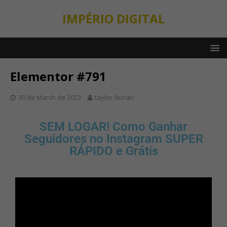
IMPÉRIO DIGITAL
Elementor #791
30 de March de 2023
taylor ferrari
SEM LOGAR! Como Ganhar
Seguidores no Instagram SUPER
RÁPIDO e Grátis