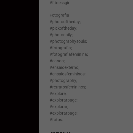
#fitnessgirl.
Fotografia
#photooftheday;
#pickoftheday;
#photodaily;
#photographysouls;
#fotografia;
#fotografiafeminina;
#canon;
#ensaioexterno;
#ensaiosfemininos;
#photography;
#retratosfemininos;
#explore;
#explorarpage;
#explorar;
#explorarpage;
#fotos.