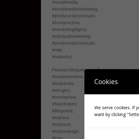
#socialmedia;
#socialmediamarketing;
#produtordeconteudo;
#borapracima;
#marketingdigital;
#inboundmarketing;
#produtordeconteudo;
#mkt;
#vailaefaz.
Pessoas blogueiras e influenciadoras
#modafeminina;
Cookies
#lookdodia;
#altogiro;
#modapraia;
#beachvibes;
We serve cookies. If y
#blogueira;
want by clicking "Setti
#explore;
#explorar;
#explorepage;
#love;