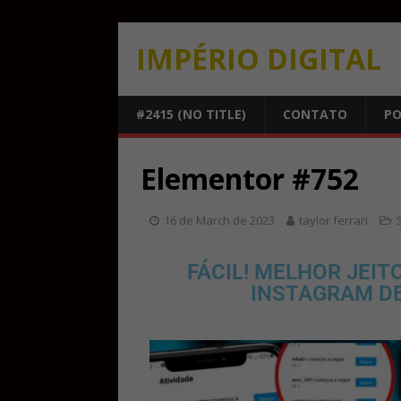
IMPÉRIO DIGITAL
#2415 (NO TITLE)
CONTATO
PO
Elementor #752
16 de March de 2023
taylor ferrari
FÁCIL! MELHOR JEI
INSTAGRAM DE