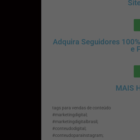
Sit
Adquira Seguidores 100%
e 
MAIS 
tags para vendas de conteúdo
#marketingdigital;
#marketingdigitalbrasil;
#conteudodigital;
#conteudoparainstagram;