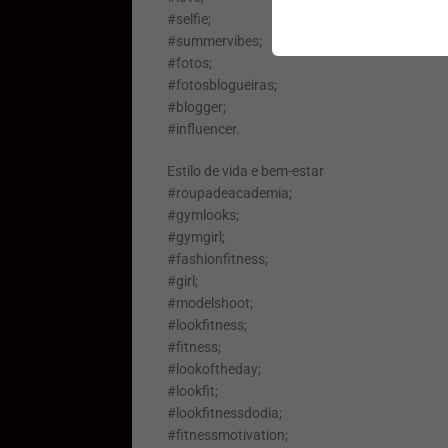
#selfie;
#summervibes;
#fotos;
#fotosblogueiras;
#blogger;
#influencer.
Estilo de vida e bem-estar
#roupadeacademia;
#gymlooks;
#gymgirl;
#fashionfitness;
#girl;
#modelshoot;
#lookfitness;
#fitness;
#lookoftheday;
#lookfit;
#lookfitnessdodia;
#fitnessmotivation;