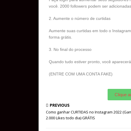
você. 2000 followers podem ser adicionadas
2. Aumente o número de curtidas
Aumente suas curtidas em todo o Instagram 
forma grátis.
3. No final do processo
Quando tudo estiver pronto, você aparecerá
(ENTRE COM UMA CONTA FAKE)
Clique a
PREVIOUS
Como ganhar CURTIDAS no Instagram 2022 (Ga
2.000 Likes todo dia) GRÁTIS