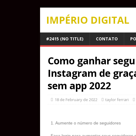
IMPÉRIO DIGITAL
#2415 (NO TITLE)
CONTATO
PO
Como ganhar segu
Instagram de graç
sem app 2022
18 de February de 2022
taylor ferrari
1. Aumente o número de seguidores
Faça login para aumentar seus seguidores n