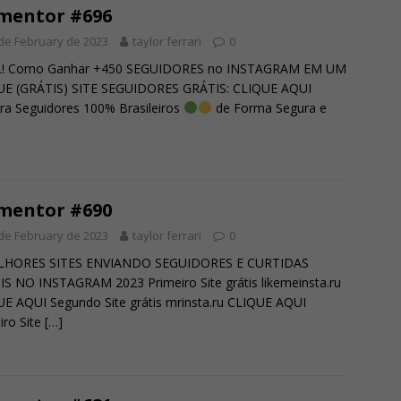
mentor #696
de February de 2023
taylor ferrari
0
L! Como Ganhar +450 SEGUIDORES no INSTAGRAM EM UM
UE (GRÁTIS) SITE SEGUIDORES GRÁTIS: CLIQUE AQUI
ra Seguidores 100% Brasileiros
de Forma Segura e
mentor #690
de February de 2023
taylor ferrari
0
LHORES SITES ENVIANDO SEGUIDORES E CURTIDAS
S NO INSTAGRAM 2023 Primeiro Site grátis likemeinsta.ru
E AQUI Segundo Site grátis mrinsta.ru CLIQUE AQUI
iro Site
[…]