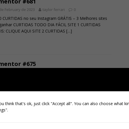
mentor #681
de February de 2023
taylor ferrari
0
 CURTIDAS no seu Instagram GRÁTIS – 3 Melhores sites
 ganhar CURTIDAS TODO DIA FÁCIL SITE 1 CURTIDAS
IS: CLIQUE AQUI SITE 2 CURTIDAS
[…]
mentor #675
de February de 2023
taylor ferrari
0
OR APP! Como ganhar +500 SEGUIDORES TODO DIA no
AGRAM GRÁTIS (FUNCIONANDO 2023)
APP
IDORES GRÁTIS: CLIQUE AQUI MELHOR SITE PARA
RAR SEGUIDORES BRASILEIROS
[…]
ou think that's ok, just click "Accept all". You can also choose what k
ngs".
mentor #669